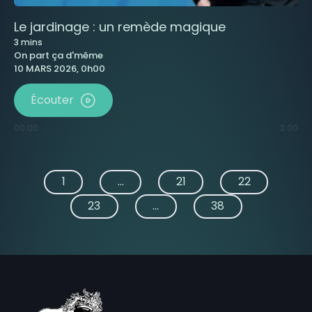
Le jardinage : un remède magique
3
mins
On part ça d'même
10 MARS 2026, 0h00
Écouter
00:00
3:00
1
...
21
22
23
...
38