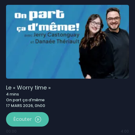
Le « Worry time »
4
mins
On part ça d'même
17 MARS 2026, 0h00
Écouter
00:00
4:00