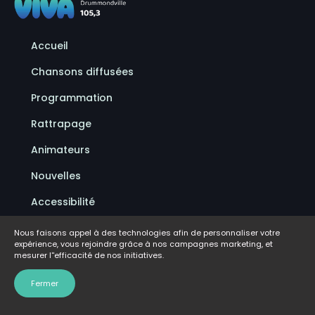
Accueil
Chansons diffusées
Programmation
Rattrapage
Animateurs
Nouvelles
Accessibilité
Politique de confidentialité
Nous faisons appel à des technologies afin de personnaliser votre
expérience, vous rejoindre grâce à nos campagnes marketing, et
Conditions d'utilisation
mesurer l''efficacité de nos initiatives.
FAQ
Fermer