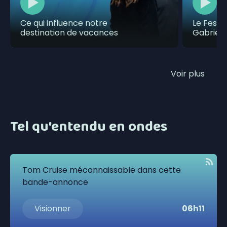
Ce qui influence notre
Le Festi
destination de vacances
Gabriel,
Voir plus
Tel qu'entendu en ondes
Tom Cruise méconnaissable dans cette
bande-annonce
Visionner
06h11