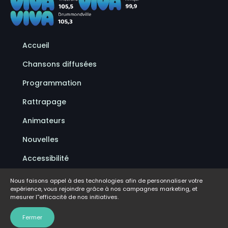
Accueil
Chansons diffusées
Programmation
Rattrapage
Animateurs
Nouvelles
Accessibilité
Politique de confidentialité
Nous faisons appel à des technologies afin de personnaliser votre
expérience, vous rejoindre grâce à nos campagnes marketing, et
Conditions d'utilisation
mesurer l''efficacité de nos initiatives.
FAQ
Fermer