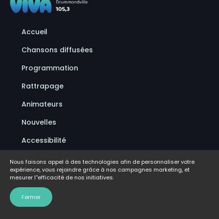
Accueil
Chansons diffusées
Programmation
Rattrapage
Animateurs
Nouvelles
Accessibilité
Politique de confidentialité
Nous faisons appel à des technologies afin de personnaliser votre
expérience, vous rejoindre grâce à nos campagnes marketing, et
Conditions d'utilisation
mesurer l''efficacité de nos initiatives.
FAQ
Fermer