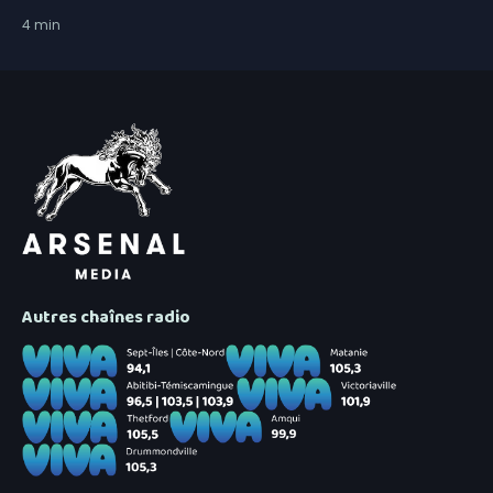
4
min
Autres chaînes radio