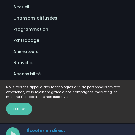
Accueil
Chansons diffusées
Programmation
Rattrapage
Animateurs
Nouvelles
Accessibilité
Politique de confidentialité
Nous faisons appel à des technologies afin de personnaliser votre
expérience, vous rejoindre grâce à nos campagnes marketing, et
Conditions d'utilisation
mesurer l''efficacité de nos initiatives.
FAQ
Fermer
Écouter en direct