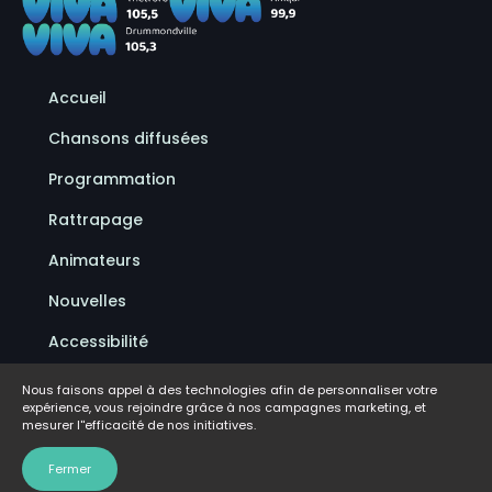
Accueil
Chansons diffusées
Programmation
Rattrapage
Animateurs
Nouvelles
Accessibilité
Politique de confidentialité
Nous faisons appel à des technologies afin de personnaliser votre
expérience, vous rejoindre grâce à nos campagnes marketing, et
Conditions d'utilisation
mesurer l''efficacité de nos initiatives.
FAQ
Fermer