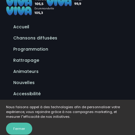
Accueil
Chansons diffusées
Programmation
Rattrapage
Animateurs
Nouvelles
Accessibilité
Politique de confidentialité
Nous faisons appel à des technologies afin de personnaliser votre
expérience, vous rejoindre grâce à nos campagnes marketing, et
Conditions d'utilisation
mesurer l''efficacité de nos initiatives.
FAQ
Fermer