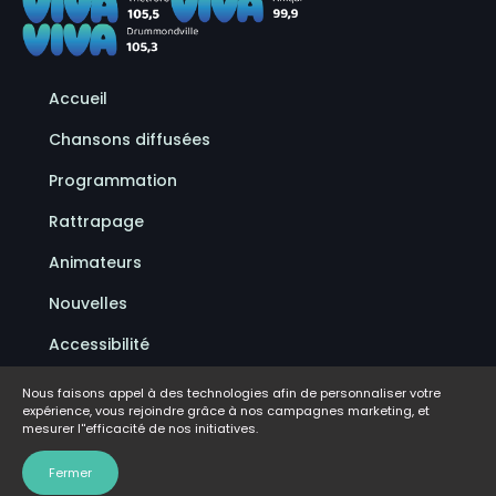
Accueil
Chansons diffusées
Programmation
Rattrapage
Animateurs
Nouvelles
Accessibilité
Politique de confidentialité
Nous faisons appel à des technologies afin de personnaliser votre
expérience, vous rejoindre grâce à nos campagnes marketing, et
Conditions d'utilisation
mesurer l''efficacité de nos initiatives.
FAQ
Fermer