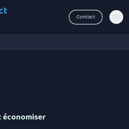
ct
Contact
t économiser