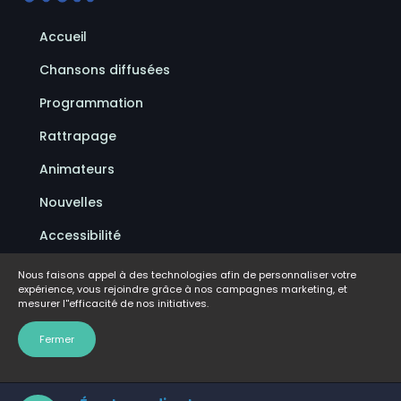
Accueil
Chansons diffusées
Programmation
Rattrapage
Animateurs
Nouvelles
Accessibilité
Politique de confidentialité
Nous faisons appel à des technologies afin de personnaliser votre
expérience, vous rejoindre grâce à nos campagnes marketing, et
Conditions d'utilisation
mesurer l''efficacité de nos initiatives.
FAQ
Fermer