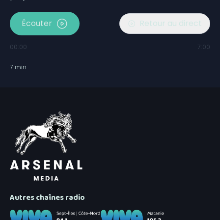
Écouter
Retour au direct
00:00
7:00
7
min
Autres chaînes radio