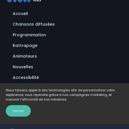
Accueil
Chansons diffusées
Programmation
Rattrapage
Animateurs
Nouvelles
Accessibilité
Politique de confidentialité
Nous faisons appel à des technologies afin de personnaliser votre
expérience, vous rejoindre grâce à nos campagnes marketing, et
Conditions d'utilisation
mesurer l''efficacité de nos initiatives.
FAQ
Fermer