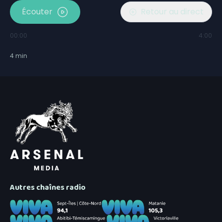
Écouter
Retour au direct
00:00
4:00
4
min
Autres chaînes radio