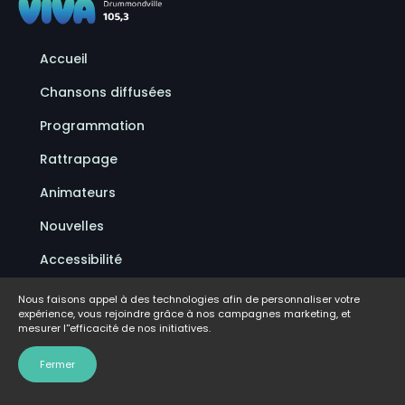
Accueil
Chansons diffusées
Programmation
Rattrapage
Animateurs
Nouvelles
Accessibilité
Politique de confidentialité
Nous faisons appel à des technologies afin de personnaliser votre
expérience, vous rejoindre grâce à nos campagnes marketing, et
Conditions d'utilisation
mesurer l''efficacité de nos initiatives.
FAQ
Fermer