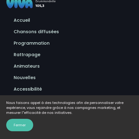
Accueil
Chansons diffusées
Programmation
Rattrapage
Animateurs
Nouvelles
Accessibilité
Politique de confidentialité
Nous faisons appel à des technologies afin de personnaliser votre
expérience, vous rejoindre grâce à nos campagnes marketing, et
Conditions d'utilisation
mesurer l''efficacité de nos initiatives.
FAQ
Fermer