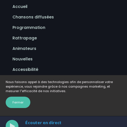
Accueil
Chansons diffusées
Programmation
Rattrapage
Animateurs
Nouvelles
Accessibilité
Politique de confidentialité
Nous faisons appel à des technologies afin de personnaliser votre
expérience, vous rejoindre grâce à nos campagnes marketing, et
Conditions d'utilisation
mesurer l''efficacité de nos initiatives.
FAQ
Fermer
Écouter en direct