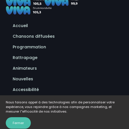
Accueil
Chansons diffusées
Programmation
Rattrapage
Animateurs
Nouvelles
Accessibilité
Politique de confidentialité
Nous faisons appel à des technologies afin de personnaliser votre
expérience, vous rejoindre grâce à nos campagnes marketing, et
Conditions d'utilisation
mesurer l''efficacité de nos initiatives.
FAQ
Fermer