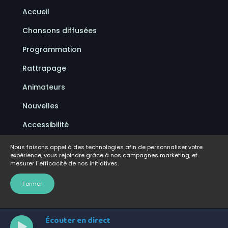
Accueil
Chansons diffusées
Programmation
Rattrapage
Animateurs
Nouvelles
Accessibilité
Politique de confidentialité
Nous faisons appel à des technologies afin de personnaliser votre
expérience, vous rejoindre grâce à nos campagnes marketing, et
Conditions d'utilisation
mesurer l''efficacité de nos initiatives.
FAQ
Fermer
Écouter en direct