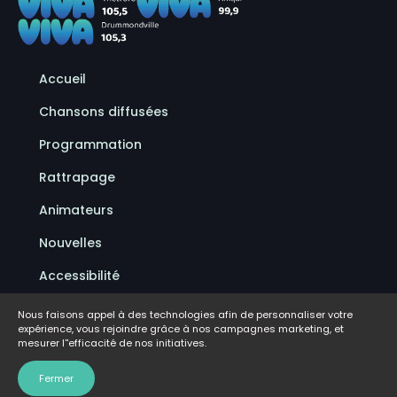
Accueil
Chansons diffusées
Programmation
Rattrapage
Animateurs
Nouvelles
Accessibilité
Politique de confidentialité
Nous faisons appel à des technologies afin de personnaliser votre
expérience, vous rejoindre grâce à nos campagnes marketing, et
Conditions d'utilisation
mesurer l''efficacité de nos initiatives.
FAQ
Fermer