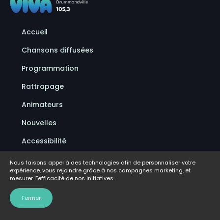
Accueil
Chansons diffusées
Programmation
Rattrapage
Animateurs
Nouvelles
Accessibilité
Politique de confidentialité
Nous faisons appel à des technologies afin de personnaliser votre
expérience, vous rejoindre grâce à nos campagnes marketing, et
Conditions d'utilisation
mesurer l''efficacité de nos initiatives.
FAQ
Fermer