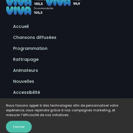
Accueil
Chansons diffusées
Programmation
Rattrapage
Animateurs
Nouvelles
Accessibilité
Politique de confidentialité
Nous faisons appel à des technologies afin de personnaliser votre
expérience, vous rejoindre grâce à nos campagnes marketing, et
Conditions d'utilisation
mesurer l''efficacité de nos initiatives.
FAQ
Fermer