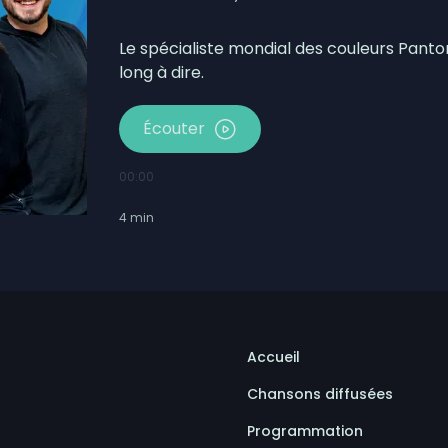
Le spécialiste mondial des couleurs Panto
long à dire.
Écouter
00:00
4
min
Accueil
Chansons diffusées
Programmation