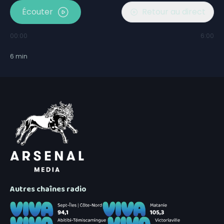
Écouter
Retour au direct
00:00
6:00
6
min
Autres chaînes radio