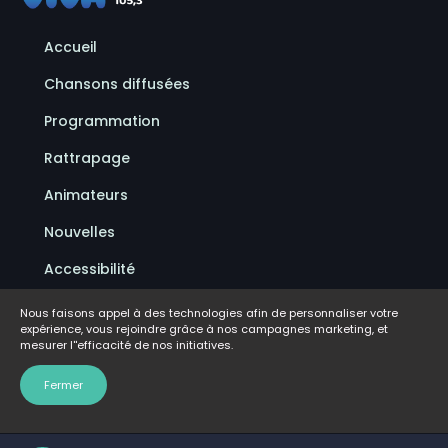
Accueil
Chansons diffusées
Programmation
Rattrapage
Animateurs
Nouvelles
Accessibilité
Politique de confidentialité
Nous faisons appel à des technologies afin de personnaliser votre
expérience, vous rejoindre grâce à nos campagnes marketing, et
Conditions d'utilisation
mesurer l''efficacité de nos initiatives.
FAQ
Fermer