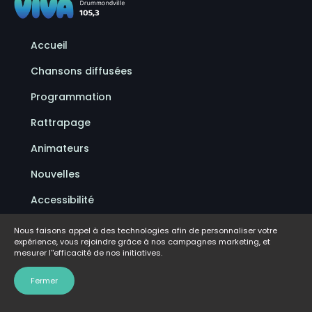
Accueil
Chansons diffusées
Programmation
Rattrapage
Animateurs
Nouvelles
Accessibilité
Politique de confidentialité
Nous faisons appel à des technologies afin de personnaliser votre
expérience, vous rejoindre grâce à nos campagnes marketing, et
Conditions d'utilisation
mesurer l''efficacité de nos initiatives.
FAQ
Fermer