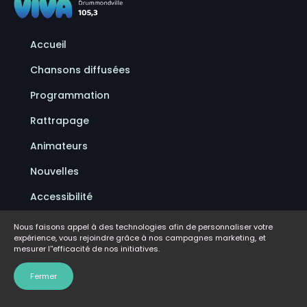
Accueil
Chansons diffusées
Programmation
Rattrapage
Animateurs
Nouvelles
Accessibilité
Politique de confidentialité
Nous faisons appel à des technologies afin de personnaliser votre
expérience, vous rejoindre grâce à nos campagnes marketing, et
Conditions d'utilisation
mesurer l''efficacité de nos initiatives.
FAQ
Fermer