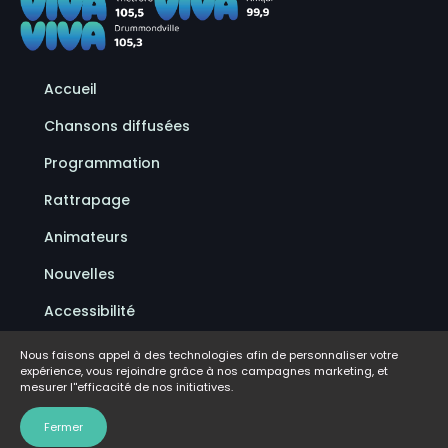
Accueil
Chansons diffusées
Programmation
Rattrapage
Animateurs
Nouvelles
Accessibilité
Politique de confidentialité
Nous faisons appel à des technologies afin de personnaliser votre
expérience, vous rejoindre grâce à nos campagnes marketing, et
Conditions d'utilisation
mesurer l''efficacité de nos initiatives.
FAQ
Fermer