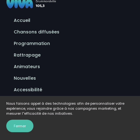
Accueil
Chansons diffusées
Programmation
Rattrapage
Animateurs
Nouvelles
Accessibilité
Politique de confidentialité
Nous faisons appel à des technologies afin de personnaliser votre
expérience, vous rejoindre grâce à nos campagnes marketing, et
Conditions d'utilisation
mesurer l''efficacité de nos initiatives.
FAQ
Fermer