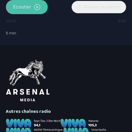
Écouter
Retour au direct
00:00
5:00
5
min
Autres chaînes radio