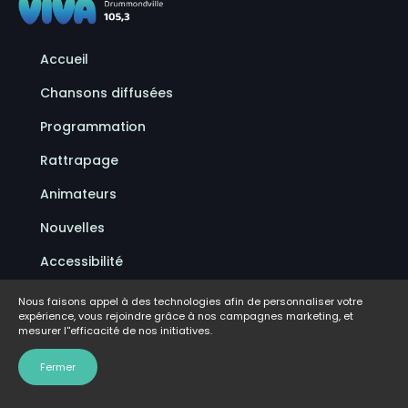
Accueil
Chansons diffusées
Programmation
Rattrapage
Animateurs
Nouvelles
Accessibilité
Politique de confidentialité
Nous faisons appel à des technologies afin de personnaliser votre
expérience, vous rejoindre grâce à nos campagnes marketing, et
Conditions d'utilisation
mesurer l''efficacité de nos initiatives.
FAQ
Fermer