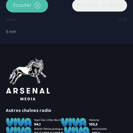
Écouter
Retour au direct
00:00
5:00
5
min
Autres chaînes radio