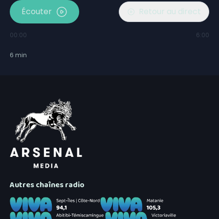
Écouter
Retour au direct
00:00
6:00
6
min
Autres chaînes radio