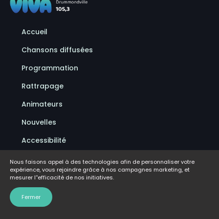
Accueil
Chansons diffusées
Programmation
Rattrapage
Animateurs
Nouvelles
Accessibilité
Politique de confidentialité
Nous faisons appel à des technologies afin de personnaliser votre
expérience, vous rejoindre grâce à nos campagnes marketing, et
Conditions d'utilisation
mesurer l''efficacité de nos initiatives.
FAQ
Fermer