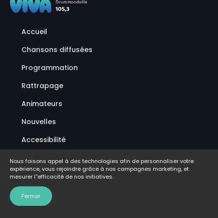
Accueil
Chansons diffusées
Programmation
Rattrapage
Animateurs
Nouvelles
Accessibilité
Politique de confidentialité
Nous faisons appel à des technologies afin de personnaliser votre
expérience, vous rejoindre grâce à nos campagnes marketing, et
Conditions d'utilisation
mesurer l''efficacité de nos initiatives.
FAQ
Fermer