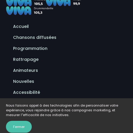
Accueil
Chansons diffusées
Programmation
Rattrapage
Animateurs
Nouvelles
Accessibilité
Politique de confidentialité
Nous faisons appel à des technologies afin de personnaliser votre
expérience, vous rejoindre grâce à nos campagnes marketing, et
Conditions d'utilisation
mesurer l''efficacité de nos initiatives.
FAQ
Fermer