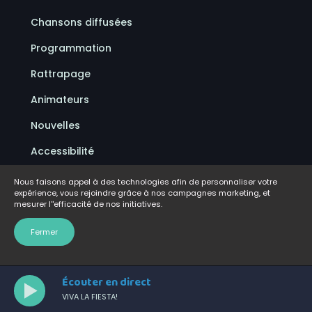
Chansons diffusées
Programmation
Rattrapage
Animateurs
Nouvelles
Accessibilité
Politique de confidentialité
Nous faisons appel à des technologies afin de personnaliser votre
expérience, vous rejoindre grâce à nos campagnes marketing, et
Conditions d'utilisation
mesurer l''efficacité de nos initiatives.
FAQ
Fermer
Écouter en direct
VIVA LA FIESTA!